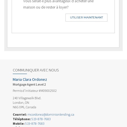
Vous serait-il plus avantageux d'acheter une
maison ou de rester à loyer?
UTILISER MAINTENANT
COMMUNIQUER AVEC NOUS
Maria Clara Ordonez
Mortgage Agent Level 2
Permis d’initiateur #M09002502
240 Villagewalk Blvd.
London, ON
N6G 0P6, Canada
Courriel:
mcordonez@dominionlending.ca
Téléphone:
519-878-7683
Mobile:
519-878-7683