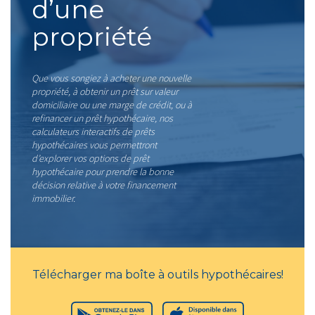
d’une
propriété
Que vous songiez à acheter une nouvelle
propriété, à obtenir un prêt sur valeur
domiciliaire ou une marge de crédit, ou à
refinancer un prêt hypothécaire, nos
calculateurs interactifs de prêts
hypothécaires vous permettront
d’explorer vos options de prêt
hypothécaire pour prendre la bonne
décision relative à votre financement
immobilier.
Télécharger ma boîte à outils hypothécaires!